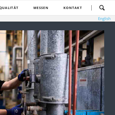
Navigation
QUALITÄT
MESSEN
KONTAKT
überspringen
English
Qualitätsmanagement
Anschrift & Anfahrt
Zertifikate
Ansprechpartner
Kontaktformular