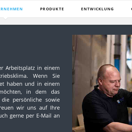
ERNEHMEN
PRODUKTE
ENTWICKLUNG
uns
Schienenfahrzeugindustrie
Konstruktion
Kälte- und Klimaindustrie
Prototypenbau
weitere Produkte
Erprobung
Patente
r Arbeitsplatz in einem
Videos
riebsklima. Wenn Sie
iet haben und in einem
n möchten, in dem das
die persönliche sowie
freuen wir uns auf Ihre
uch gerne per E-Mail an